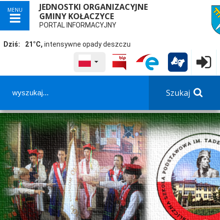
JEDNOSTKI ORGANIZACYJNE
MENU
GMINY KOŁACZYCE
przej
PORTAL INFORMACYJNY
Dziś:
21°C,
intensywne opady deszczu
WYBRANY JĘZYK POLSKA
Logowa

Szukaj
Panel dostosowania ułatwień dostępu