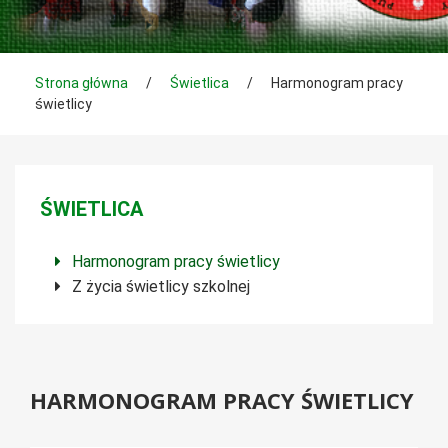
Tutaj jesteś
Strona główna
/
Świetlica
/
Harmonogram pracy
świetlicy
Menu boczne
ŚWIETLICA
Harmonogram pracy świetlicy
Z życia świetlicy szkolnej
HARMONOGRAM PRACY ŚWIETLICY