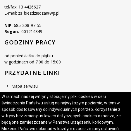
tel/fax: 13 4426627
E-mail: zs_biezdziedza@wp.pl
NIP:
685-208-97-55
Regon:
001214849
GODZINY PRACY
od poniedziałku do piątku
w godzinach od 7:00 do 15:00
PRZYDATNE LINKI
Mapa serwisu
Deklaracja dostępności
W ramach naszej witryny stosujemy pliki cookies w celu
świadczenia Państwu usług na najwyższym poziomie, w tym w
sposób dostosowany do indywidualnych potrzeb. Korzystanie z
witryny bez zmiany ustawień dotyczących cookies oznacza, że
Projekt i wykonanie:
Logonet Sp. z o.o.
będą one zamieszczane w Państwa urządzeniu końcowym.
Możecie Państwo dokonać w każdym czasie zmiany ustawień