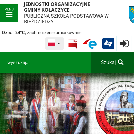
JEDNOSTKI ORGANIZACYJNE
GMINY KOŁACZYCE
MENU
PUBLICZNA SZKOŁA PODSTAWOWA W
przej
BIEŹDZIEDZY
Dziś:
24°C,
zachmurzenie umiarkowane
WYBRANY JĘZYK POLSKA
Logowa

Panel dostosowania ułatwień dostępu
Szukaj