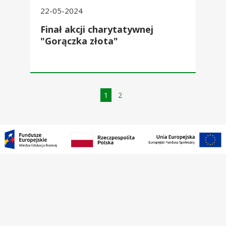
22-05-2024
Finał akcji charytatywnej
"Gorączka złota"
Strona
Strona
Strona
1
2