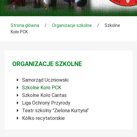
Tutaj jesteś
Strona główna
/
Organizacje szkolne
/
Szkolne
Koło PCK
Menu boczne
ORGANIZACJE SZKOLNE
Samorząd Uczniowski
Szkolne Koło PCK
Szkolne Koło Caritas
Liga Ochrony Przyrody
Teatr szkolny "Zielona Kurtyna"
Kółko recytatorskie