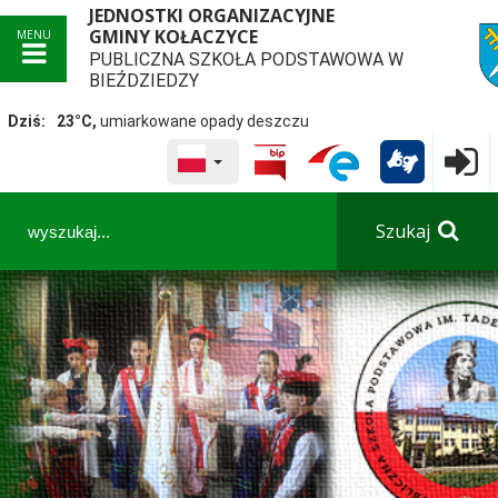
JEDNOSTKI ORGANIZACYJNE
GMINY KOŁACZYCE
MENU
PUBLICZNA SZKOŁA PODSTAWOWA W
przej
BIEŹDZIEDZY
Dziś:
23°C,
umiarkowane opady deszczu
WYBRANY JĘZYK POLSKA
Logowa

Panel dostosowania ułatwień dostępu
Szukaj