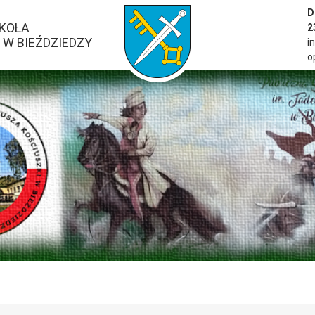
przejść do strony głównej serwisu
D
ZKOŁA
2
W BIEŹDZIEDZY
i
o