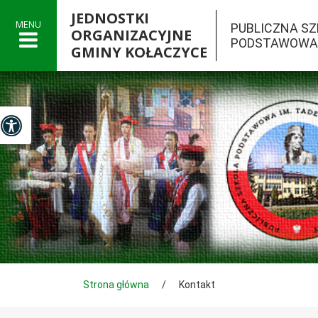
JEDNOSTKI
MENU
PUBLICZNA S
ORGANIZACYJNE
PODSTAWOWA 
GMINY KOŁACZYCE

Panel dostosowania ułatwień dostępu
Tutaj jesteś
Strona główna
/
Kontakt