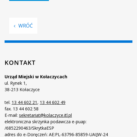
WRÓĆ
KONTAKT
Urząd Miejski w Kołaczycach
ul. Rynek 1,
38-213 Kołaczyce
tel.
13 44 602 21
,
13 44 602 49
fax. 13 44 602 58
E-mail:
sekretariat@kolaczyce.itl.pl
elektroniczna skrzynka podawcza e-puap:
/6852290463/SkrytkaESP
adres do e-Doręczeń: AE:PL-63796-85859-UAIJW-24