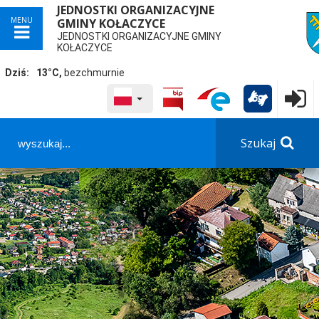
JEDNOSTKI ORGANIZACYJNE
MENU
GMINY KOŁACZYCE
przej
JEDNOSTKI ORGANIZACYJNE GMINY
KOŁACZYCE
Dziś:
13°C,
bezchmurnie
WYBRANY JĘZYK POLSKA
Logowa

Panel dostosowania ułatwień dostępu
Szukaj