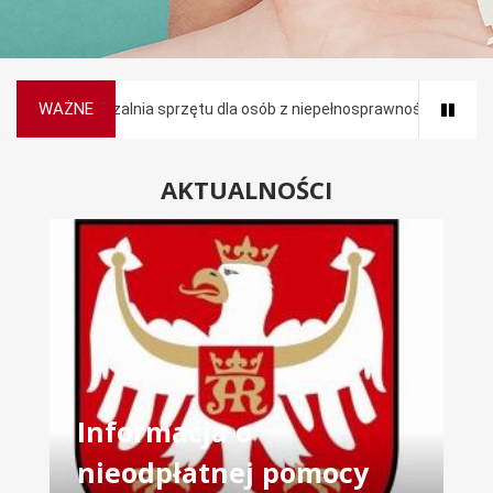
WAŻNE
Wypożyczalnia sprzętu dla osób z niepełnosprawnością
AKTUALNOŚCI
Informacja o
nieodpłatnej pomocy