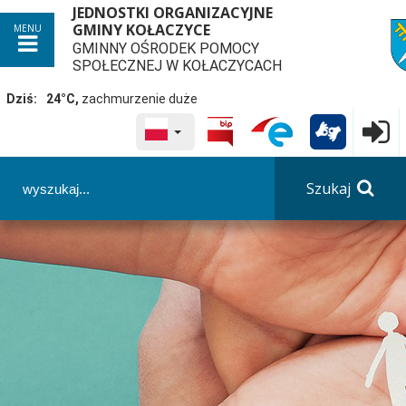
JEDNOSTKI ORGANIZACYJNE
GMINY KOŁACZYCE
MENU
GMINNY OŚRODEK POMOCY
przej
SPOŁECZNEJ W KOŁACZYCACH
Dziś:
24°C,
zachmurzenie duże
WYBRANY JĘZYK POLSKA
Logowa

Panel dostosowania ułatwień dostępu
Szukaj