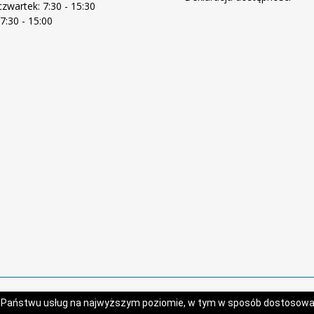
zwartek: 7:30 - 15:30
 7:30 - 15:00
Projekt i wykonanie:
Logonet Sp. z o.o.
a Państwu usług na najwyższym poziomie, w tym w sposób dostosowan