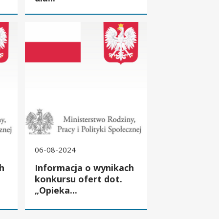
 Samorządu Terytorialnego – edycja 2025
ofert dot. „Opieka wytchnieniowa” dla Jednostek Samorządu Terytor
Informacja o wynikach konkursu ofert dot. „Opieka wytchnie
06-08-2024
h
Informacja o wynikach
konkursu ofert dot.
„Opieka...