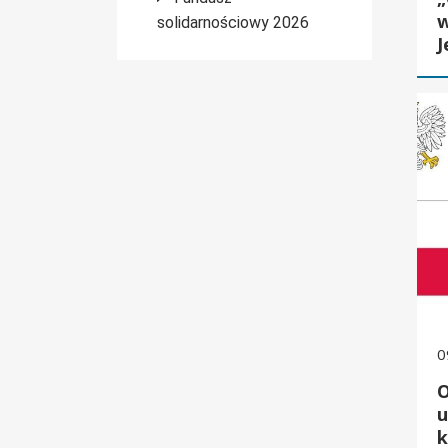
w
solidarnościowy 2026
J
Ogło
0
O
u
k