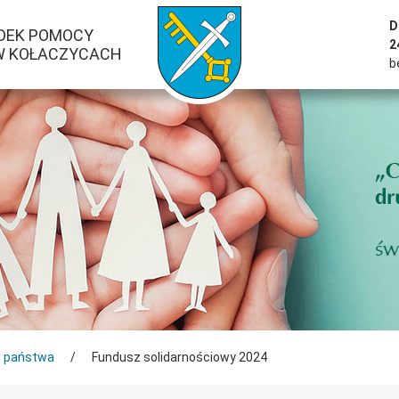
przejść do strony głównej serwisu
D
DEK POMOCY
2
W KOŁACZYCACH
b
u państwa
/
Fundusz solidarnościowy 2024