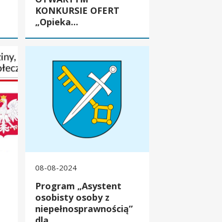
KONKURSIE OFERT
„Opieka...
IE OFERT „Opieka wytchnieniowa” dla Jednostek Samorządu Tery
Program „Asystent osobisty osoby z niepełnosprawnością” d
08-08-2024
Program „Asystent
osobisty osoby z
niepełnosprawnością”
dla...