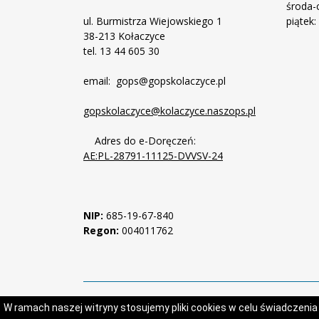
środa-c
ul. Burmistrza Wiejowskiego 1
piątek:
38-213 Kołaczyce
tel. 13 44 605 30
email: gops@gopskolaczyce.pl
gopskolaczyce@kolaczyce.naszops.pl
Adres do e-Doręczeń:
AE:PL-28791-11125-DVVSV-24
NIP:
685-19-67-840
Regon:
004011762
W ramach naszej witryny stosujemy pliki cookies w celu świadczeni