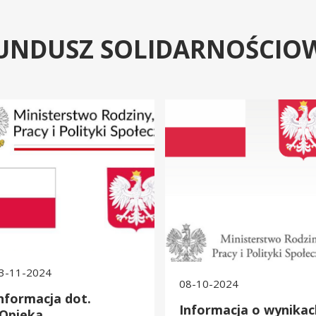
UNDUSZ SOLIDARNOŚCIOW
rmacja dot.„Opieka wytchnieniowa” dla Jednostek Samorządu Terytor
Informacja o wynikach konkursu 
3-11-2024
08-10-2024
nformacja dot.
Informacja o wynikac
Opieka