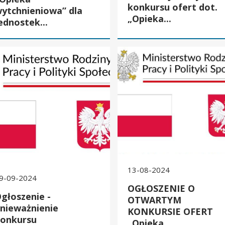
konkursu ofert dot.
ytchnieniowa” dla
„Opieka...
ednostek...
szenie - unieważnienie konkursu
OGŁOSZENIE O OTWARTYM KONKURS
13-08-2024
9-09-2024
OGŁOSZENIE O
głoszenie -
OTWARTYM
nieważnienie
KONKURSIE OFERT
onkursu
„Opieka...