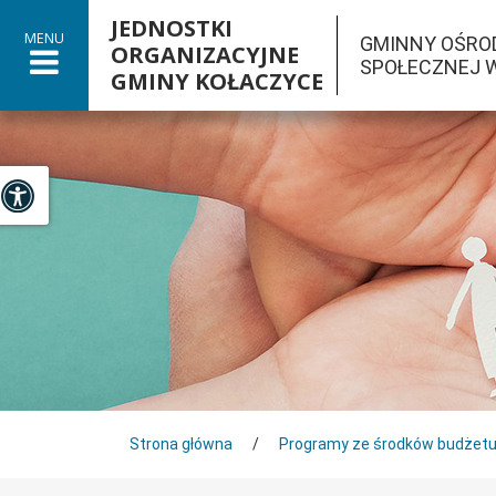
JEDNOSTKI
MENU
GMINNY OŚRO
ORGANIZACYJNE
SPOŁECZNEJ 
GMINY KOŁACZYCE

Panel dostosowania ułatwień dostępu
Tutaj jesteś
Strona główna
/
Programy ze środków budżet