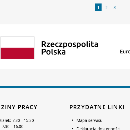
na
Strona
Strona
Strona
1
2
3
ZINY PRACY
PRZYDATNE LINKI
iałek: 7:30 - 15:30
Mapa serwisu
 7:30 - 16:00
Deklaracja dostępności