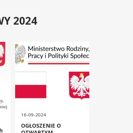
Y 2024
ialnego – edycja 2024, pobyt całodobowy
ofert dot. „Opieka wytchnieniowa” dla Jednostek Samorządu Terytor
OGŁOSZENIE O OTWARTYM KONKURSIE OFERT „Opieka wytchni
16-09-2024
OGŁOSZENIE O
h
OTWARTYM