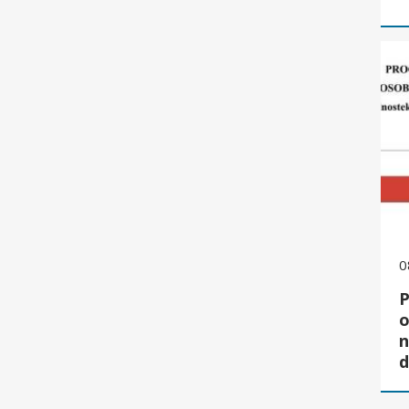
Prog
0
P
o
n
d