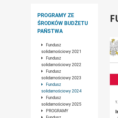
Menu boczne
PROGRAMY ZE
F
ŚRODKÓW BUDŻETU
PAŃSTWA
Info
Fundusz
solidarnościowy 2021
Fundusz
solidarnościowy 2022
Fundusz
solidarnościowy 2023
Fundusz
solidarnościowy 2024
Fundusz
1
solidarnościowy 2025
PROGRAMY
I
„
Fundusz