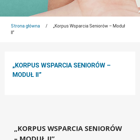
Tutaj jesteś
Strona główna
/
„Korpus Wsparcia Seniorów – Moduł
II”
Menu boczne
„KORPUS WSPARCIA SENIORÓW –
MODUŁ II”
„KORPUS WSPARCIA SENIORÓW
– MODUŁ II”