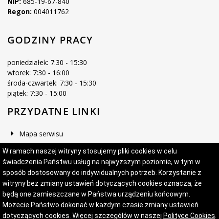
NIP:
685-19-67-840
Regon:
004011762
GODZINY PRACY
poniedziałek: 7:30 - 15:30
wtorek: 7:30 - 16:00
środa-czwartek: 7:30 - 15:30
piątek: 7:30 - 15:00
PRZYDATNE LINKI
Mapa serwisu
Deklaracja dostępności
W ramach naszej witryny stosujemy pliki cookies w celu
świadczenia Państwu usług na najwyższym poziomie, w tym w
sposób dostosowany do indywidualnych potrzeb. Korzystanie z
witryny bez zmiany ustawień dotyczących cookies oznacza, że
Projekt i wykonanie:
Logonet Sp. z o.o.
będą one zamieszczane w Państwa urządzeniu końcowym.
Możecie Państwo dokonać w każdym czasie zmiany ustawień
dotyczących cookies. Więcej szczegółów w naszej
Polityce Cookies
.