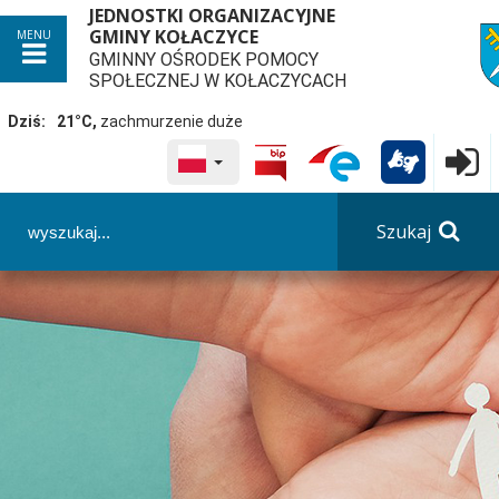
JEDNOSTKI ORGANIZACYJNE
GMINY KOŁACZYCE
MENU
GMINNY OŚRODEK POMOCY
przej
SPOŁECZNEJ W KOŁACZYCACH
Dziś:
21°C,
zachmurzenie duże
WYBRANY JĘZYK POLSKA
Logowa

Panel dostosowania ułatwień dostępu
Szukaj