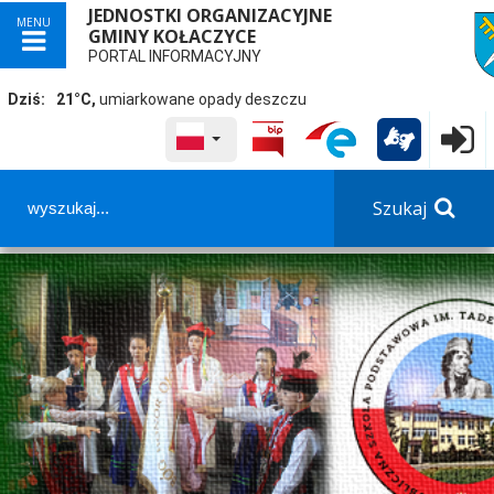
JEDNOSTKI ORGANIZACYJNE
MENU
GMINY KOŁACZYCE
przej
PORTAL INFORMACYJNY
Dziś:
21°C,
umiarkowane opady deszczu
WYBRANY JĘZYK POLSKA
Logowa

Szukaj
Panel dostosowania ułatwień dostępu