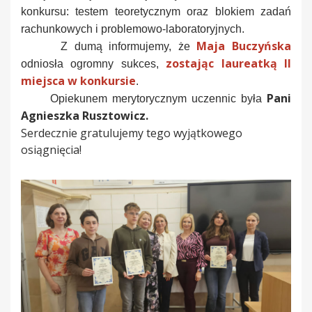
konkursu: testem teoretycznym oraz blokiem zadań
rachunkowych i problemowo-laboratoryjnych.
Maja Buczyńska
Z dumą informujemy, że
zostając laureatką II
odniosła ogromny sukces,
miejsca w konkursie
.
Pani
Opiekunem merytorycznym uczennic była
Agnieszka
Rusztowicz.
Serdecznie gratulujemy tego wyjątkowego
osiągnięcia!