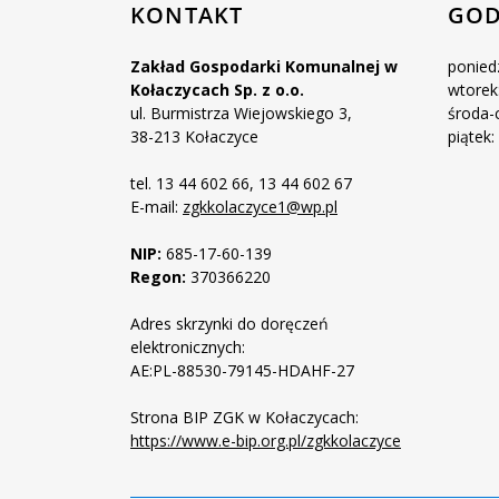
KONTAKT
GOD
Zakład Gospodarki Komunalnej w
poniedz
Kołaczycach Sp. z o.o.
wtorek:
ul. Burmistrza Wiejowskiego 3,
środa-c
38-213 Kołaczyce
piątek:
tel. 13 44 602 66, 13 44 602 67
E-mail:
zgkkolaczyce1@wp.pl
NIP:
685-17-60-139
Regon:
370366220
Adres skrzynki do doręczeń
elektronicznych:
AE:PL-88530-79145-HDAHF-27
Strona BIP ZGK w Kołaczycach:
https://www.e-bip.org.pl/zgkkolaczyce