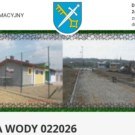
przejść do strony głównej serwisu
D
2
RMACYJNY
z
d
 WODY 022026