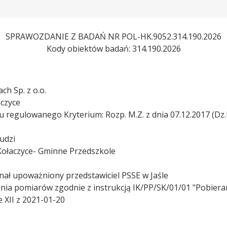
SPRAWOZDANIE Z BADAŃ NR POL-HK.9052.314.190.2026
Kody obiektów badań: 314.190.2026
h Sp. z o.o.
aczyce
 regulowanego Kryterium: Rozp. M.Z. z dnia 07.12.2017 (Dz.
ludzi
 Kołaczyce- Gminne Przedszkole
onał upoważniony przedstawiciel PSSE w Jaśle
ia pomiarów zgodnie z instrukcją IK/PP/SK/01/01 "Pobieran
 XII z 2021-01-20