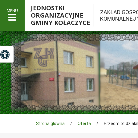
JEDNOSTKI
MENU
ZAKŁAD GOSP
ORGANIZACYJNE
KOMUNALNEJ 
GMINY KOŁACZYCE

Panel dostosowania ułatwień dostępu
Tutaj jesteś
Strona główna
/
Oferta
/
Przedmiot działa