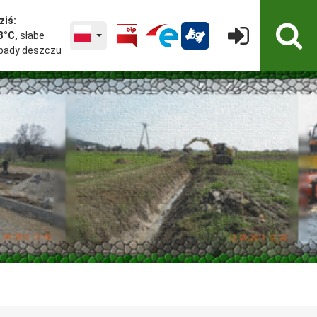
ziś:
Wyszukiw
WYBRANY JĘZYK POLSKA
3°C,
słabe
Logowanie
pady deszczu