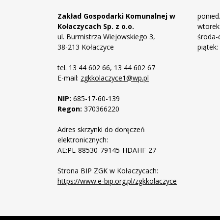
Zakład Gospodarki Komunalnej w
poniedz
Kołaczycach Sp. z o.o.
wtorek:
ul. Burmistrza Wiejowskiego 3,
środa-c
38-213 Kołaczyce
piątek:
tel. 13 44 602 66, 13 44 602 67
E-mail:
zgkkolaczyce1@wp.pl
NIP:
685-17-60-139
Regon:
370366220
Adres skrzynki do doręczeń
elektronicznych:
AE:PL-88530-79145-HDAHF-27
Strona BIP ZGK w Kołaczycach:
https://www.e-bip.org.pl/zgkkolaczyce