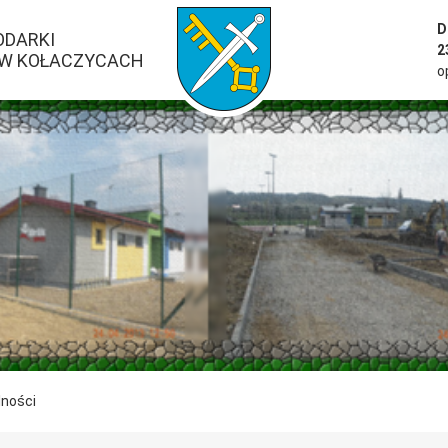
przejść do strony głównej serwisu
D
ODARKI
2
W KOŁACZYCACH
o
lności