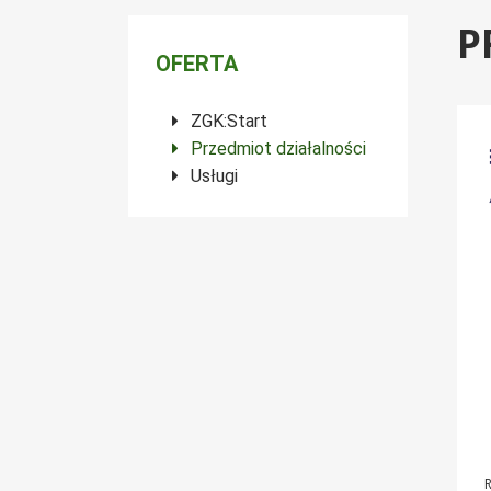
P
Menu boczne
OFERTA
ZGK:Start
Przedmiot działalności
Usługi
R