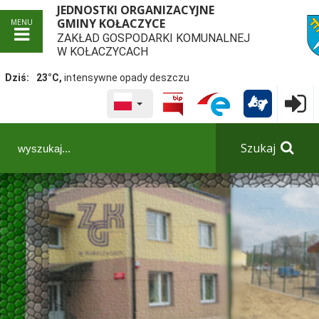
JEDNOSTKI ORGANIZACYJNE
GMINY KOŁACZYCE
MENU
ZAKŁAD GOSPODARKI KOMUNALNEJ
przej
W KOŁACZYCACH
Dziś:
23°C,
intensywne opady deszczu
WYBRANY JĘZYK POLSKA
Logowa

Panel dostosowania ułatwień dostępu
Szukaj