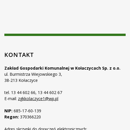
KONTAKT
Zakład Gospodarki Komunalnej w Kołaczycach Sp. z o.o.
ul. Burmistrza Wiejowskiego 3,
38-213 Kołaczyce
tel. 13 44 602 66, 13 44 602 67
E-mail:
zgkkolaczyce1@wp.pl
NIP:
685-17-60-139
Regon:
370366220
Adres skrzynki do doręczeń elektronicznych: