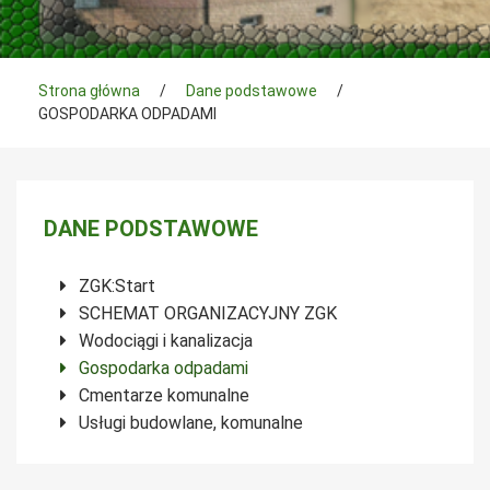
Tutaj jesteś
Strona główna
/
Dane podstawowe
/
GOSPODARKA ODPADAMI
Menu boczne
DANE PODSTAWOWE
ZGK:Start
SCHEMAT ORGANIZACYJNY ZGK
Wodociągi i kanalizacja
Gospodarka odpadami
Cmentarze komunalne
Usługi budowlane, komunalne