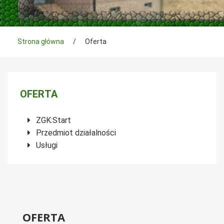
Tutaj jesteś
Strona główna
/
Oferta
Menu boczne
OFERTA
ZGK:Start
Przedmiot działalności
Usługi
OFERTA