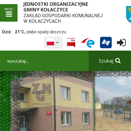
JEDNOSTKI ORGANIZACYJNE
GMINY KOŁACZYCE
MENU
ZAKŁAD GOSPODARKI KOMUNALNEJ
przej
W KOŁACZYCACH
Dziś:
21°C,
słabe opady deszczu
WYBRANY JĘZYK POLSKA
Logowa

Panel dostosowania ułatwień dostępu
Szukaj