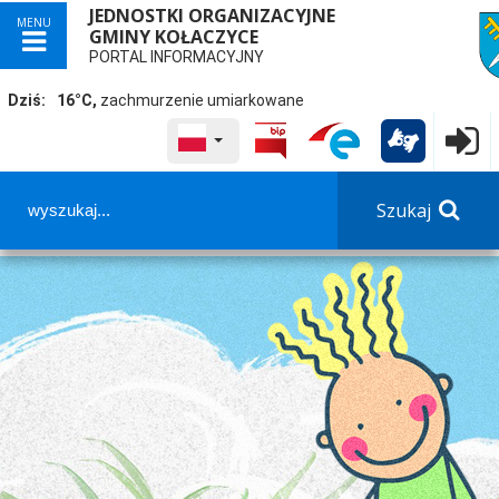
JEDNOSTKI ORGANIZACYJNE
MENU
GMINY KOŁACZYCE
przej
PORTAL INFORMACYJNY
Dziś:
16°C,
zachmurzenie umiarkowane
WYBRANY JĘZYK POLSKA
Logowa

Szukaj
Panel dostosowania ułatwień dostępu