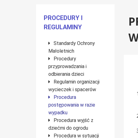
Menu boczne
PROCEDURY I
P
REGULAMINY
W
Standardy Ochrony
Małoletnich
Procedury
przyprowadzania i
odbierania dzieci
Regulamin organizacji
wycieczek i spacerów
Procedura
postępowania w razie
wypadku
Procedura wyjść z
dziećmi do ogrodu
Procedura w sytuacji