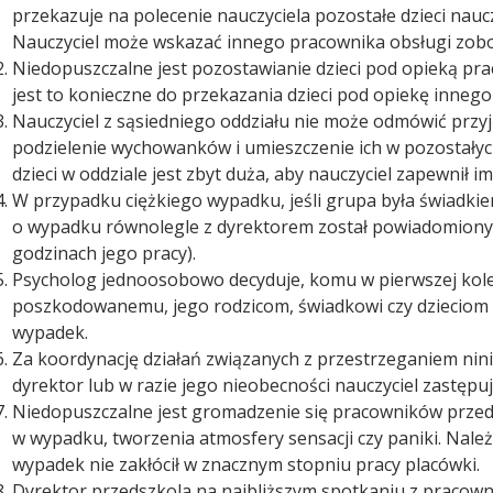
przekazuje na polecenie nauczyciela pozostałe dzieci naucz
Nauczyciel może wskazać innego pracownika obsługi zobo
Niedopuszczalne jest pozostawianie dzieci pod opieką pra
jest to konieczne do przekazania dzieci pod opiekę innego
Nauczyciel z sąsiedniego oddziału nie może odmówić przyję
podzielenie wychowanków i umieszczenie ich w pozostałych 
dzieci w oddziale jest zbyt duża, aby nauczyciel zapewnił i
W przypadku ciężkiego wypadku, jeśli grupa była świadki
o wypadku równolegle z dyrektorem został powiadomiony p
godzinach jego pracy).
Psycholog jednoosobowo decyduje, komu w pierwszej kolej
poszkodowanemu, jego rodzicom, świadkowi czy dzieciom z
wypadek.
Za koordynację działań związanych z przestrzeganiem nini
dyrektor lub w razie jego nieobecności nauczyciel zastępuj
Niedopuszczalne jest gromadzenie się pracowników prz
w wypadku, tworzenia atmosfery sensacji czy paniki. Należy
wypadek nie zakłócił w znacznym stopniu pracy placówki.
Dyrektor przedszkola na najbliższym spotkaniu z pracown