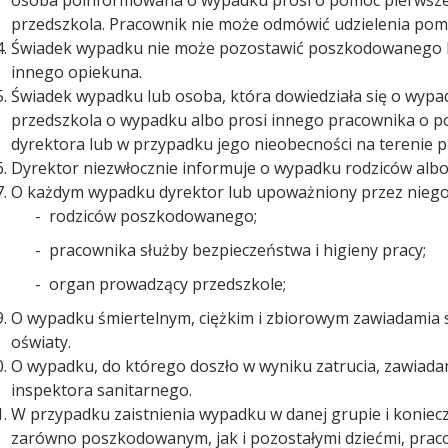
osoba poinformowana o wypadku prosi o pomoc pierwsz
przedszkola. Pracownik nie może odmówić udzielenia pomo
Świadek wypadku nie może pozostawić poszkodowanego bez
innego opiekuna.
Świadek wypadku lub osoba, która dowiedziała się o wypa
przedszkola o wypadku albo prosi innego pracownika o p
dyrektora lub w przypadku jego nieobecności na terenie p
Dyrektor niezwłocznie informuje o wypadku rodziców alb
O każdym wypadku dyrektor lub upoważniony przez niego
 rodziców poszkodowanego;
pracownika służby bezpieczeństwa i higieny pracy;
organ prowadzący przedszkole;
O wypadku śmiertelnym, ciężkim i zbiorowym zawiadamia s
oświaty.
O wypadku, do którego doszło w wyniku zatrucia, zawiad
inspektora sanitarnego.
W przypadku zaistnienia wypadku w danej grupie i koniecz
zarówno poszkodowanym, jak i pozostałymi dziećmi, praco