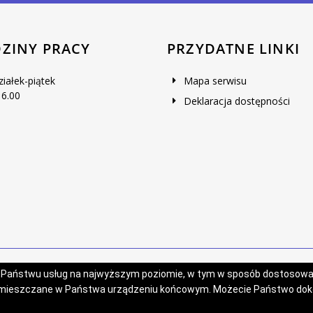
ZINY PRACY
PRZYDATNE LINKI
ziałek-piątek
Mapa serwisu
16.00
Deklaracja dostępności
Projekt i wykonanie:
Logonet Sp. z o.o.
a Państwu usług na najwyższym poziomie, w tym w sposób dostosowan
zamieszczane w Państwa urządzeniu końcowym. Możecie Państwo do