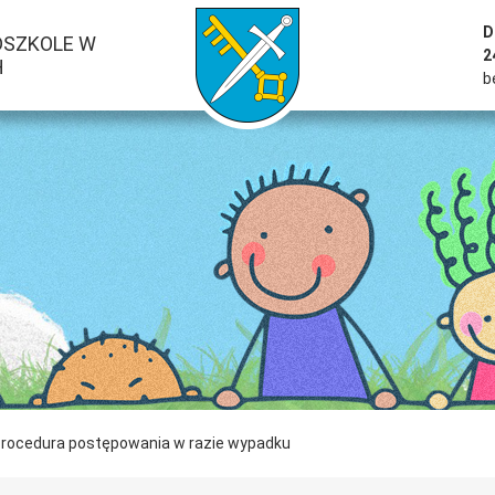
przejść do strony głównej serwisu
D
DSZKOLE W
2
H
b
rocedura postępowania w razie wypadku