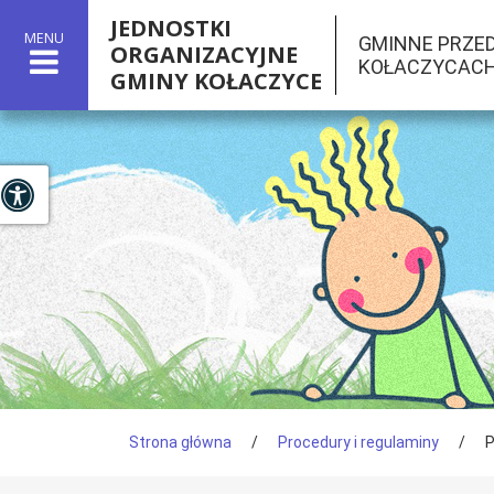
JEDNOSTKI
MENU
GMINNE PRZE
ORGANIZACYJNE
KOŁACZYCAC
GMINY KOŁACZYCE

Panel dostosowania ułatwień dostępu
Tutaj jesteś
Strona główna
/
Procedury i regulaminy
/
P