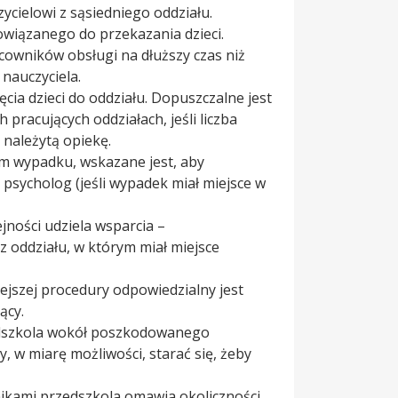
ycielowi z sąsiedniego oddziału.
wiązanego do przekazania dzieci.
cowników obsługi na dłuższy czas niż
 nauczyciela.
cia dzieci do oddziału. Dopuszczalne jest
pracujących oddziałach, jeśli liczba
m należytą opiekę.
em wypadku, wskazane jest, aby
sycholog (jeśli wypadek miał miejsce w
ności udziela wsparcia –
 oddziału, w którym miał miejsce
ejszej procedury odpowiedzialny jest
ący.
edszkola wokół poszkodowanego
, w miarę możliwości, starać się, żeby
ikami przedszkola omawia okoliczności