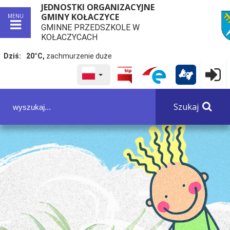
JEDNOSTKI ORGANIZACYJNE
GMINY KOŁACZYCE
MENU
GMINNE PRZEDSZKOLE W
przej
KOŁACZYCACH
Dziś:
20°C,
zachmurzenie duże
WYBRANY JĘZYK POLSKA
Logowa

Panel dostosowania ułatwień dostępu
Szukaj