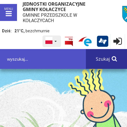
JEDNOSTKI ORGANIZACYJNE
GMINY KOŁACZYCE
MENU
GMINNE PRZEDSZKOLE W
przej
KOŁACZYCACH
Dziś:
21°C,
bezchmurnie
WYBRANY JĘZYK POLSKA
Logowa

Panel dostosowania ułatwień dostępu
Szukaj