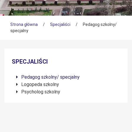
Tutaj jesteś
Strona główna
/
Specjaliści
/
Pedagog szkolny/
specjalny
Menu boczne
SPECJALIŚCI
Pedagog szkolny/ specjalny
Logopeda szkolny
Psycholog szkolny