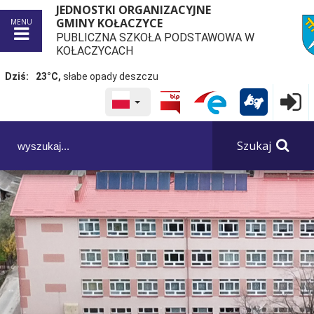
JEDNOSTKI ORGANIZACYJNE
GMINY KOŁACZYCE
MENU
PUBLICZNA SZKOŁA PODSTAWOWA W
przej
KOŁACZYCACH
Dziś:
23°C,
słabe opady deszczu
WYBRANY JĘZYK POLSKA
Logowa

Panel dostosowania ułatwień dostępu
Szukaj