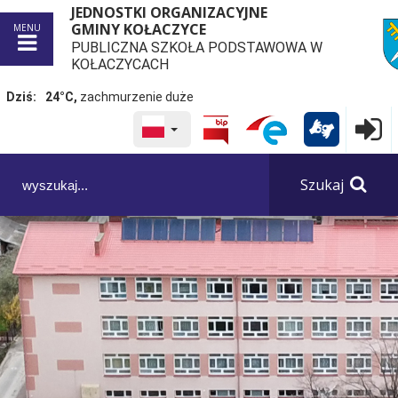
JEDNOSTKI ORGANIZACYJNE
GMINY KOŁACZYCE
MENU
PUBLICZNA SZKOŁA PODSTAWOWA W
przej
KOŁACZYCACH
Dziś:
24°C,
zachmurzenie duże
WYBRANY JĘZYK POLSKA
Logowa

Panel dostosowania ułatwień dostępu
Szukaj