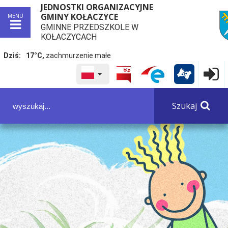
JEDNOSTKI ORGANIZACYJNE
GMINY KOŁACZYCE
MENU
GMINNE PRZEDSZKOLE W
przej
KOŁACZYCACH
Dziś:
17°C,
zachmurzenie małe
WYBRANY JĘZYK POLSKA
Logowa

Panel dostosowania ułatwień dostępu
Szukaj