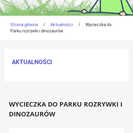
Tutaj jesteś
Strona główna
/
Aktualności
/
Wycieczka do
Parku rozrywki i dinozaurów
Menu boczne
AKTUALNOŚCI
WYCIECZKA DO PARKU ROZRYWKI I
DINOZAURÓW