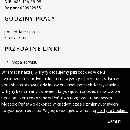
NIP:
685-196-69-93
Regon:
000902955
GODZINY PRACY
poniedziałek-piątek
6.30 - 16.00
PRZYDATNE LINKI
Mapa serwisu
Deklaracja dostępności
W ramach naszej witryny stosujemy pliki cookies w celu
świadczenia Państwu usług na najwyższym poziomie, w tym w
sposób dostosowany do indywidualnych potrzeb. Korzystanie z
witryny bez zmiany ustawień dotyczących cookies oznacza, że
Projekt i wykonanie:
Logonet Sp. z o.o.
będą one zamieszczane w Państwa urządzeniu końcowym.
Możecie Państwo dokonać w każdym czasie zmiany ustawień
dotyczących cookies. Więcej szczegółów w naszej
Polityce Cookies
.
Zamknij