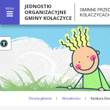
JEDNOSTKI
MENU
GMINNE PRZE
ORGANIZACYJNE
KOŁACZYCAC
GMINY KOŁACZYCE

Panel dostosowania ułatwień dostępu
Tutaj jesteś
Strona główna
/
Aktualności
/
Konkurs Ek