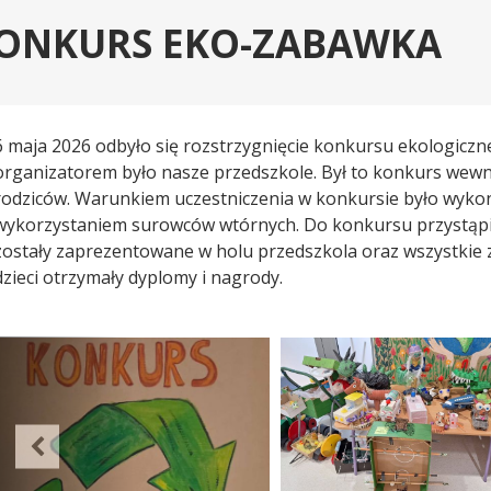
ONKURS EKO-ZABAWKA
6 maja 2026 odbyło się rozstrzygnięcie konkursu ekologicz
organizatorem było nasze przedszkole. Był to konkurs wewną
rodziców. Warunkiem uczestniczenia w konkursie było wykon
wykorzystaniem surowców wtórnych. Do konkursu przystąpił
zostały zaprezentowane w holu przedszkola oraz wszystkie 
dzieci otrzymały dyplomy i nagrody.