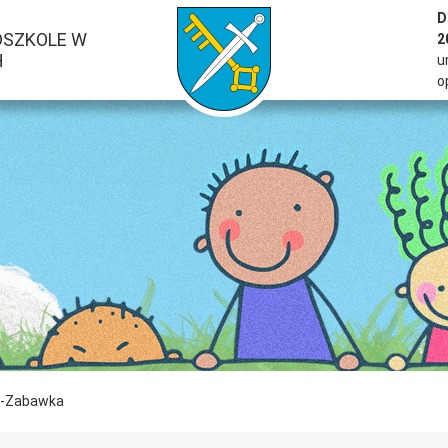
przejść do strony głównej serwisu
D
DSZKOLE W
2
H
u
o
o-Zabawka