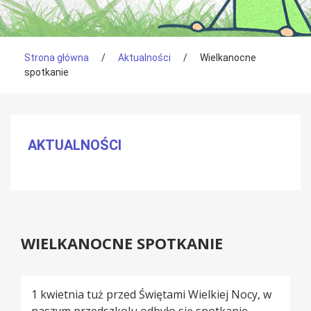
Tutaj jesteś
Strona główna
/
Aktualności
/
Wielkanocne
spotkanie
Menu boczne
AKTUALNOŚCI
WIELKANOCNE SPOTKANIE
1 kwietnia tuż przed Świętami Wielkiej Nocy, w