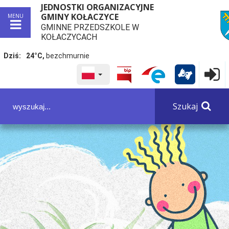
JEDNOSTKI ORGANIZACYJNE
GMINY KOŁACZYCE
MENU
GMINNE PRZEDSZKOLE W
przej
KOŁACZYCACH
Dziś:
24°C,
bezchmurnie
WYBRANY JĘZYK POLSKA
Logowa

Panel dostosowania ułatwień dostępu
Szukaj