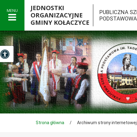
JEDNOSTKI
MENU
PUBLICZNA S
ORGANIZACYJNE
PODSTAWOWA 
GMINY KOŁACZYCE

Panel dostosowania ułatwień dostępu
Tutaj jesteś
Strona główna
/
Archiwum strony internetowej