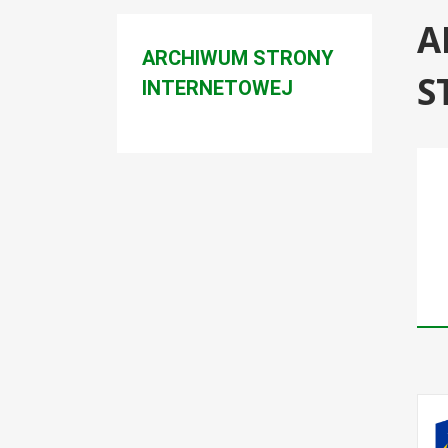
A
Menu boczne
ARCHIWUM STRONY
S
INTERNETOWEJ