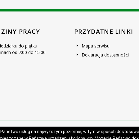
ZINY PRACY
PRZYDATNE LINKI
iedziałku do piątku
Mapa serwisu
inach od 7:00 do 15:00
Deklaracja dostępności
Projekt i wykonanie:
Logonet Sp. z o.o.
a Państwu usług na najwyższym poziomie, w tym w sposób dostosowan
zamieszczane w Państwa urządzeniu końcowym. Możecie Państwo do