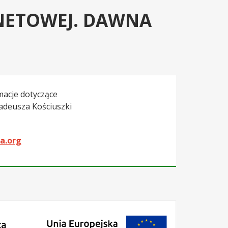
NETOWEJ. DAWNA
macje dotyczące
Tadeusza Kościuszki
a.org