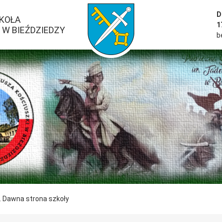
przejść do strony głównej serwisu
D
ZKOŁA
1
W BIEŹDZIEDZY
b
. Dawna strona szkoły