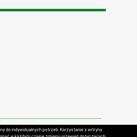
y do indywidualnych potrzeb. Korzystanie z witryny
konać w każdym czasie zmiany ustawień dotyczących