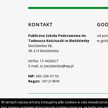
KONTAKT
GOD
Publiczna Szkoła Podstawowa im.
od pon
Tadeusza Kościuszki w Bieździedzy
w godz
Bieździedza 98,
38-214 Bieździedza
tel/fax: 13 4426627
E-mail: zs_biezdziedza@wp.pl
NIP:
685-208-97-55
Regon:
001214849
W ramach naszej witryny stosujemy pliki cookies w celu świadczeni
bez zmiany ustawień dotyczących cookies oznacza, że będą one 