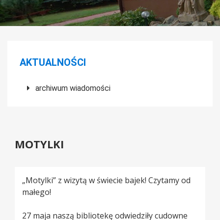
Menu boczne
AKTUALNOŚCI
archiwum wiadomości
MOTYLKI
„Motylki” z wizytą w świecie bajek! Czytamy od
małego!
27 maja naszą bibliotekę odwiedziły cudowne