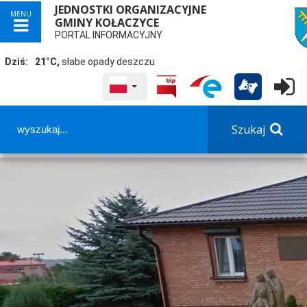
JEDNOSTKI ORGANIZACYJNE
MENU
GMINY KOŁACZYCE
przej
PORTAL INFORMACYJNY
Dziś:
21°C,
słabe opady deszczu
WYBRANY JĘZYK POLSKA
Logowa

Szukaj
Panel dostosowania ułatwień dostępu