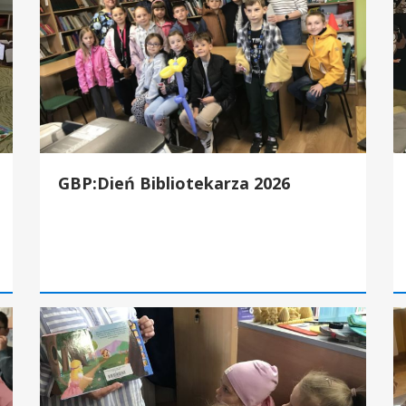
GBP:Dień Bibliotekarza 2026
GBP:,,Motylki'' w bibliotece
GB