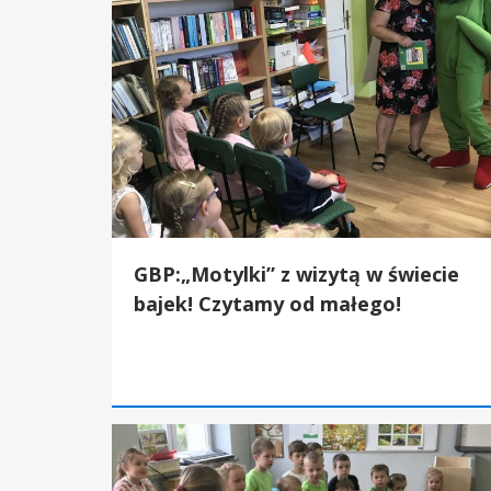
GBP:„Motylki” z wizytą w świecie
bajek! Czytamy od małego!
GBP:Kto uciekł z bajki