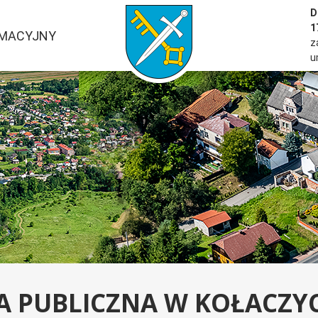
przejść do strony głównej serwisu
D
1
RMACYJNY
z
u
A PUBLICZNA W KOŁACZY