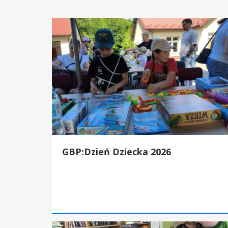
GBP:Dzień Dziecka 2026
GBP:Dzień Dziecka 2026
GBP:„Motylki” z wizytą w świecie bajek! Czytamy od 