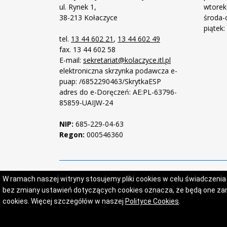
ul. Rynek 1,
wtorek:
38-213 Kołaczyce
środa-c
piątek:
tel.
13 44 602 21
,
13 44 602 49
fax. 13 44 602 58
E-mail:
sekretariat@kolaczyce.itl.pl
elektroniczna skrzynka podawcza e-
puap: /6852290463/SkrytkaESP
adres do e-Doręczeń: AE:PL-63796-
85859-UAIJW-24
NIP:
685-229-04-63
Regon:
000546360
W ramach naszej witryny stosujemy pliki cookies w celu świadczeni
bez zmiany ustawień dotyczących cookies oznacza, że będą one 
cookies. Więcej szczegółów w naszej
Polityce Cookies
.