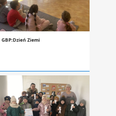
GBP:Dzień Ziemi
P:Śladami białego misia