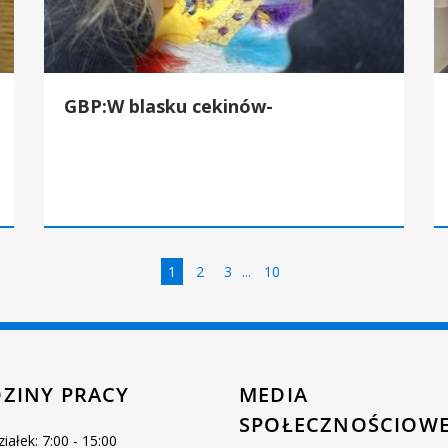
GBP:W blasku cekinów-
Strona
Strona
Strona
Strona
1
2
3
...
10
ZINY PRACY
MEDIA
SPOŁECZNOŚCIOW
iałek: 7:00 - 15:00