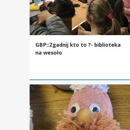
GBP::Zgadnij kto to ?- biblioteka
na wesoło
GBP:Finał ferii z brodą i czapką