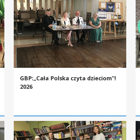
GBP:„Cała Polska czyta dzieciom”!
2026
GBP:Dień Bibliotekarza 2026
GB