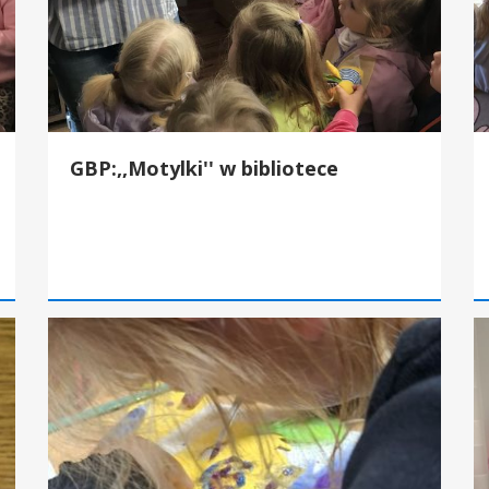
GBP:,,Motylki'' w bibliotece
GBP:W blasku cekinów-
GB