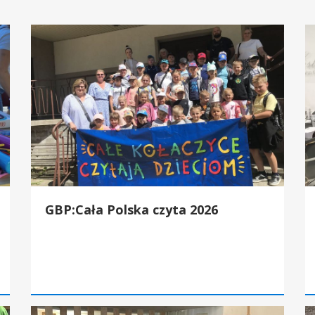
GBP:Cała Polska czyta 2026
G
GBP:Cała Polska czyta 2026
małego!
GBP:„Cała Polska czyta dzieciom”! 2026
GB