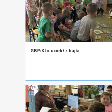
GBP:Kto uciekł z bajki
GBP::Zgadnij kto to ?- biblioteka na wesoło