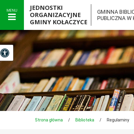
JEDNOSTKI
MENU
GMINNA BIBLI
ORGANIZACYJNE
PUBLICZNA W
GMINY KOŁACZYCE

Panel dostosowania ułatwień dostępu
Tutaj jesteś
Strona główna
/
Biblioteka
/
Regulaminy