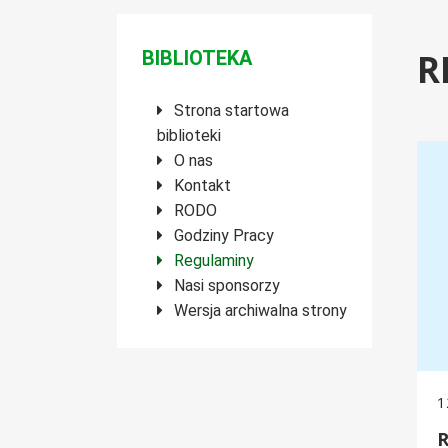
Menu boczne
BIBLIOTEKA
R
Strona startowa
biblioteki
Regu
O nas
Kontakt
RODO
Godziny Pracy
Regulaminy
Nasi sponsorzy
Wersja archiwalna strony
1
R