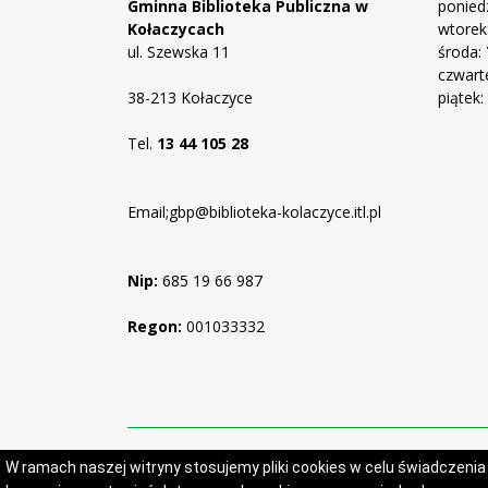
Gminna Biblioteka Publiczna w
ponied
Kołaczycach
wtorek
ul. Szewska 11
środa:
czwart
38-213 Kołaczyce
piątek:
Tel.
13 44 105 28
Email;gbp@biblioteka-kolaczyce.itl.pl
Nip:
685 19 66 987
Regon:
001033332
W ramach naszej witryny stosujemy pliki cookies w celu świadczeni