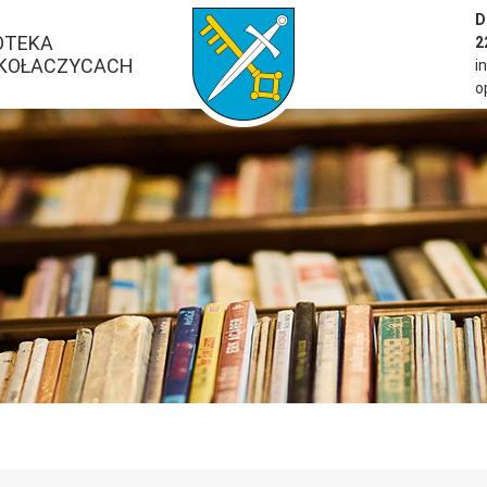
przejść do strony głównej serwisu
D
OTEKA
2
 KOŁACZYCACH
i
o