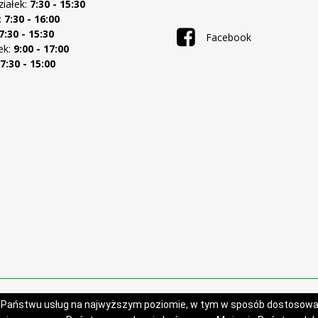
ziałek:
7:30 - 15:30
:
7:30 - 16:00
7:30 - 15:30
Facebook
ek:
9:00 - 17:00
7:30 - 15:00
Projekt i wykonanie:
Logonet Sp. z o.o.
a Państwu usług na najwyższym poziomie, w tym w sposób dostosowan