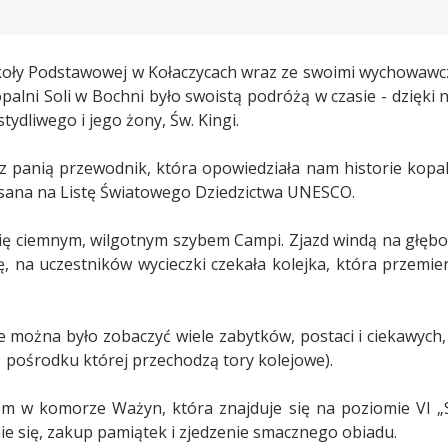
 Szkoły Podstawowej w Kołaczycach wraz ze swoimi wychowawcz
palni Soli w Bochni było swoistą podróżą w czasie - dzięki n
tydliwego i jego żony, Św. Kingi.
z panią przewodnik, która opowiedziała nam historie kopaln
pisana na Listę Światowego Dziedzictwa UNESCO.
ię ciemnym, wilgotnym szybem Campi. Zjazd windą na głębok
ę, na uczestników wycieczki czekała kolejka, która przemi
e można było zobaczyć wiele zabytków, postaci i ciekawych, 
k, pośrodku której przechodzą tory kolejowe).
m w komorze Ważyn, która znajduje się na poziomie VI „S
e się, zakup pamiątek i zjedzenie smacznego obiadu.