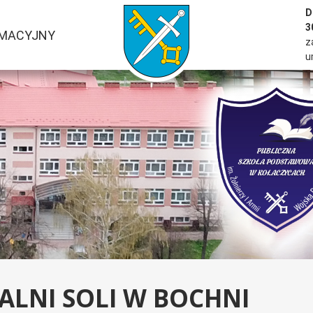
przejść do strony głównej serwisu
D
3
RMACYJNY
z
u
ALNI SOLI W BOCHNI