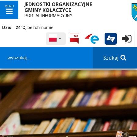
JEDNOSTKI ORGANIZACYJNE
MENU
GMINY KOŁACZYCE
przej
PORTAL INFORMACYJNY
Dziś:
24°C,
bezchmurnie
WYBRANY JĘZYK POLSKA
Logowa

Szukaj
Panel dostosowania ułatwień dostępu