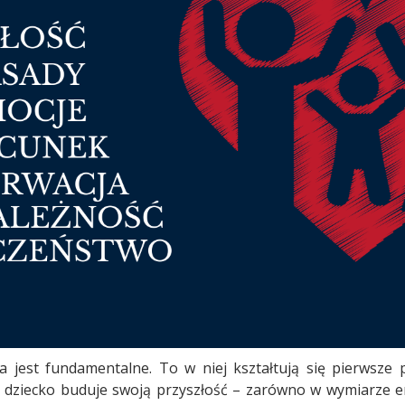
 jest fundamentalne. To w niej kształtują się pierwsze
dziecko buduje swoją przyszłość – zarówno w wymiarze e