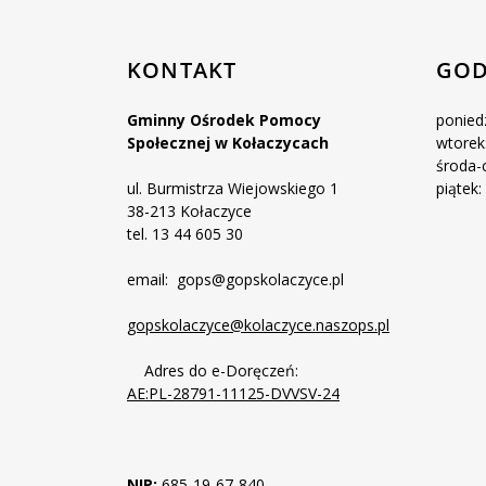
KONTAKT
GOD
Gminny Ośrodek Pomocy
poniedz
Społecznej w Kołaczycach
wtorek:
środa-c
ul. Burmistrza Wiejowskiego 1
piątek:
38-213 Kołaczyce
tel. 13 44 605 30
email: gops@gopskolaczyce.pl
gopskolaczyce@kolaczyce.naszops.pl
Adres do e-Doręczeń:
AE:PL-28791-11125-DVVSV-24
NIP:
685-19-67-840