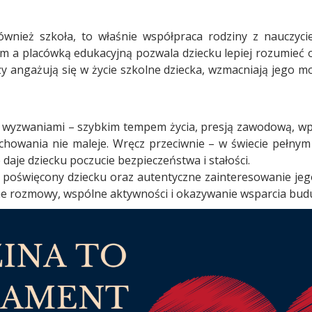
wnież szkoła, to właśnie współpraca rodziny z nauczycie
a placówką edukacyjną pozwala dziecku lepiej rozumieć 
rzy angażują się w życie szkolne dziecka, wzmacniają jego m
a wyzwaniami – szybkim tempem życia, presją zawodową, w
ychowania nie maleje. Wręcz przeciwnie – w świecie pełn
 daje dziecku poczucie bezpieczeństwa i stałości.
as poświęcony dziecku oraz autentyczne zainteresowanie je
e rozmowy, wspólne aktywności i okazywanie wsparcia buduj