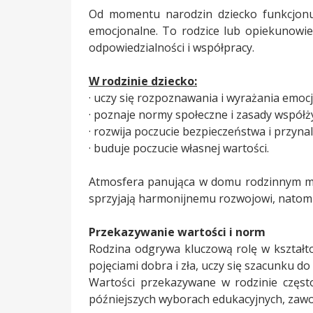
Od momentu narodzin dziecko funkcjonuj
emocjonalne. To rodzice lub opiekunowie 
odpowiedzialności i współpracy.
W rodzinie dziecko:
· uczy się rozpoznawania i wyrażania emocj
· poznaje normy społeczne i zasady współży
· rozwija poczucie bezpieczeństwa i przyna
· buduje poczucie własnej wartości.
Atmosfera panująca w domu rodzinnym ma
sprzyjają harmonijnemu rozwojowi, natomi
Przekazywanie wartości i norm
Rodzina odgrywa kluczową rolę w kształt
pojęciami dobra i zła, uczy się szacunku do
Wartości przekazywane w rodzinie często
późniejszych wyborach edukacyjnych, zawo