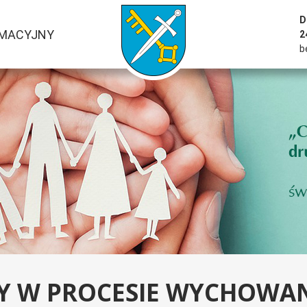
przejść do strony głównej serwisu
D
RMACYJNY
2
b
Y W PROCESIE WYCHOWA