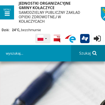
JEDNOSTKI ORGANIZACYJNE
GMINY KOŁACZYCE
MENU
SAMODZIELNY PUBLICZNY ZAKŁAD
przej
OPIEKI ZDROWOTNEJ W
KOŁACZYCACH
Dziś:
24°C,
bezchmurnie
WYBRANY JĘZYK POLSKA

Logowa
Panel dostosowania ułatwień dostępu
Szukaj