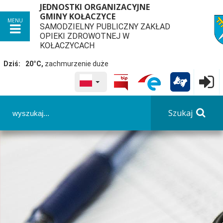
JEDNOSTKI ORGANIZACYJNE
GMINY KOŁACZYCE
MENU
SAMODZIELNY PUBLICZNY ZAKŁAD
przej
OPIEKI ZDROWOTNEJ W
KOŁACZYCACH
Dziś:
20°C,
zachmurzenie duże
WYBRANY JĘZYK POLSKA

Logowa
Panel dostosowania ułatwień dostępu
Szukaj