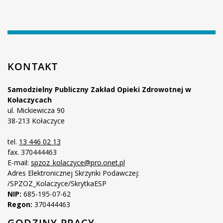
KONTAKT
Samodzielny Publiczny Zakład Opieki Zdrowotnej w
Kołaczycach
ul. Mickiewicza 90
38-213 Kołaczyce
tel.
13 446 02 13
fax. 370444463
E-mail:
spzoz_kolaczyce@pro.onet.pl
Adres Elektronicznej Skrzynki Podawczej:
/SPZOZ_Kolaczyce/SkrytkaESP
NIP:
685-195-07-62
Regon:
370444463
GODZINY PRACY