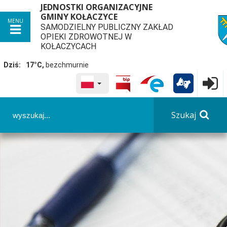
JEDNOSTKI ORGANIZACYJNE
GMINY KOŁACZYCE
MENU
SAMODZIELNY PUBLICZNY ZAKŁAD
przej
OPIEKI ZDROWOTNEJ W
KOŁACZYCACH
Dziś:
17°C,
bezchmurnie
WYBRANY JĘZYK POLSKA

Logowa
Panel dostosowania ułatwień dostępu
Szukaj