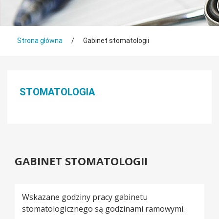
Tutaj jesteś
Strona główna
/
Gabinet stomatologii
Menu boczne
STOMATOLOGIA
GABINET STOMATOLOGII
Wskazane godziny pracy gabinetu
stomatologicznego są godzinami ramowymi.