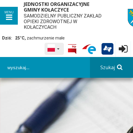
JEDNOSTKI ORGANIZACYJNE
GMINY KOŁACZYCE
MENU
SAMODZIELNY PUBLICZNY ZAKŁAD
przej
OPIEKI ZDROWOTNEJ W
KOŁACZYCACH
Dziś:
25°C,
zachmurzenie małe
WYBRANY JĘZYK POLSKA

Logowa
Panel dostosowania ułatwień dostępu
Szukaj