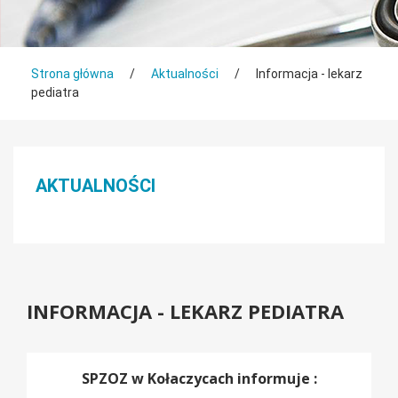
Tutaj jesteś
Strona główna
/
Aktualności
/
Informacja - lekarz
pediatra
Menu boczne
AKTUALNOŚCI
INFORMACJA - LEKARZ PEDIATRA
SPZOZ w Kołaczycach informuje :