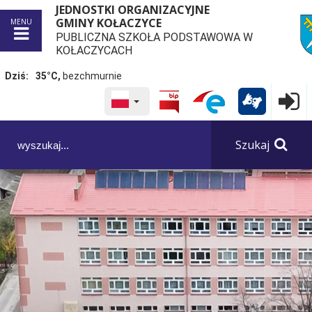
JEDNOSTKI ORGANIZACYJNE
GMINY KOŁACZYCE
MENU
PUBLICZNA SZKOŁA PODSTAWOWA W
przej
KOŁACZYCACH
Dziś:
35°C,
bezchmurnie
WYBRANY JĘZYK POLSKA
Logowa

Panel dostosowania ułatwień dostępu
Szukaj