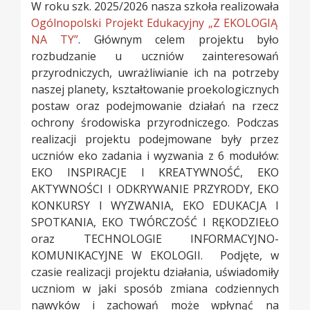
W roku szk. 2025/2026 nasza szkoła realizowała
Ogólnopolski Projekt Edukacyjny „Z EKOLOGIĄ
NA TY”
. Głównym celem projektu było
rozbudzanie u uczniów zainteresowań
przyrodniczych, uwrażliwianie ich na potrzeby
naszej planety, kształtowanie proekologicznych
postaw oraz podejmowanie działań na rzecz
ochrony środowiska przyrodniczego. Podczas
realizacji projektu podejmowane były przez
uczniów eko zadania i wyzwania z 6 modułów:
EKO INSPIRACJE I KREATYWNOŚĆ, EKO
AKTYWNOŚCI I ODKRYWANIE PRZYRODY, EKO
KONKURSY I WYZWANIA, EKO EDUKACJA I
SPOTKANIA, EKO TWÓRCZOŚĆ I RĘKODZIEŁO
oraz TECHNOLOGIE INFORMACYJNO-
KOMUNIKACYJNE W EKOLOGII. Podjęte, w
czasie realizacji projektu działania, uświadomiły
uczniom w jaki sposób zmiana codziennych
nawyków i zachowań może wpłynąć na