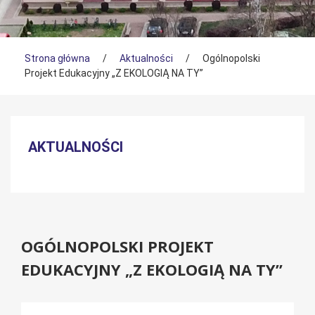
Tutaj jesteś
Strona główna
/
Aktualności
/
Ogólnopolski
Projekt Edukacyjny „Z EKOLOGIĄ NA TY”
Menu boczne
AKTUALNOŚCI
OGÓLNOPOLSKI PROJEKT
EDUKACYJNY „Z EKOLOGIĄ NA TY”