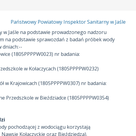
Państwowy Powiatowy Inspektor Sanitarny w Jaśle
y w Jaśle na podstawie prowadzonego nadzoru
tym na podstawie sprawozdań z badań próbek wody
dniach:--
SUW Krajowice (1805PPPPW0023) nr badania:
Przedszkole w Kołaczycach (1805PPPPW0232)
zkół w Krajowicach (1805PPPPW0307) nr badania:
czne Przedszkole w Bieździadce (1805PPPPW0354)
dzi
ody pochodzącej z wodociągu korzystają
 Nawsie Kołaczyckie oraz Bieździedza).