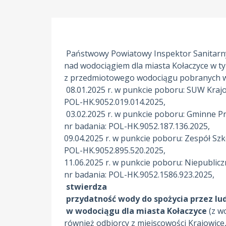
Państwowy Powiatowy Inspektor Sanitarn
nad wodociągiem dla miasta Kołaczyce w 
z przedmiotowego wodociągu pobranych w 
08.01.2025 r. w punkcie poboru: 
POL-HK.9052.019.014.2025,
03.02.2025 r. w punkcie poboru: Gminne 
nr badania: POL-HK.9052.187.136.2025,
09.04.2025 r. w punkcie poboru: Zespół S
POL-HK.9052.895.520.2025,
11.06.2025 r. w punkcie poboru: Niepubli
nr badania: POL-HK.9052.1586.923.2025,
stwierdza
przydatność wody do spożycia przez lu
w wodociągu dla miasta Kołaczyce
(z w
również odbiorcy z miejscowości Krajowice,