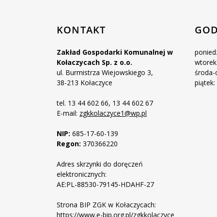
KONTAKT
GOD
Zakład Gospodarki Komunalnej w
poniedz
Kołaczycach Sp. z o.o.
wtorek:
ul. Burmistrza Wiejowskiego 3,
środa-c
38-213 Kołaczyce
piątek:
tel. 13 44 602 66, 13 44 602 67
E-mail:
zgkkolaczyce1@wp.pl
NIP:
685-17-60-139
Regon:
370366220
Adres skrzynki do doręczeń
elektronicznych:
AE:PL-88530-79145-HDAHF-27
Strona BIP ZGK w Kołaczycach:
https://www.e-bip.org.pl/zgkkolaczyce