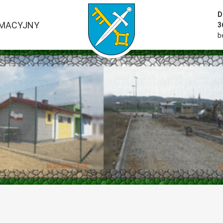
przejść do strony głównej serwisu
D
RMACYJNY
3
b