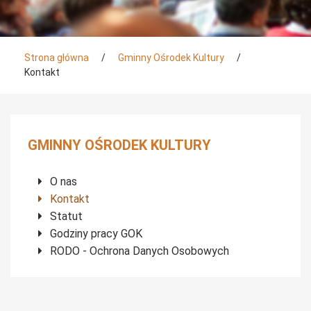
Tutaj jesteś
Strona główna
/
Gminny Ośrodek Kultury
/
Kontakt
Menu boczne
GMINNY OŚRODEK KULTURY
O nas
Kontakt
Statut
Godziny pracy GOK
RODO - Ochrona Danych Osobowych