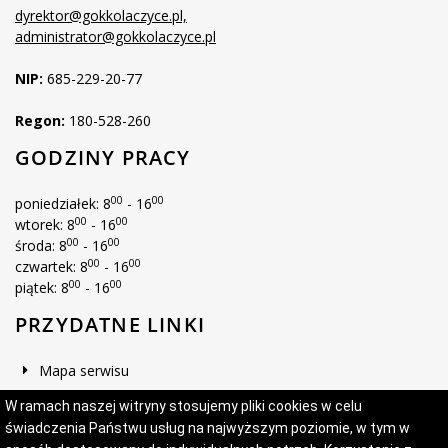
dyrektor@gokkolaczyce.pl,
administrator@gokkolaczyce.pl
NIP:
685-229-20-77
Regon:
180-528-260
GODZINY PRACY
00
00
poniedziałek: 8
- 16
00
00
wtorek: 8
- 16
00
00
środa: 8
- 16
00
00
czwartek: 8
- 16
00
00
piątek: 8
- 16
PRZYDATNE LINKI
Mapa serwisu
Deklaracja dostępności
W ramach naszej witryny stosujemy pliki cookies w celu
świadczenia Państwu usług na najwyższym poziomie, w tym w