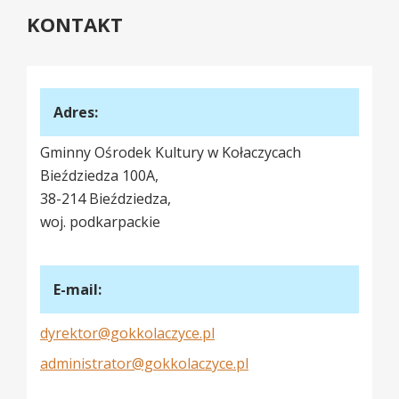
KONTAKT
Adres:
Gminny Ośrodek Kultury w Kołaczycach
Bieździedza 100A,
38-214 Bieździedza,
woj. podkarpackie
E-mail:
dyrektor@gokkolaczyce.pl
administrator@gokkolaczyce.pl