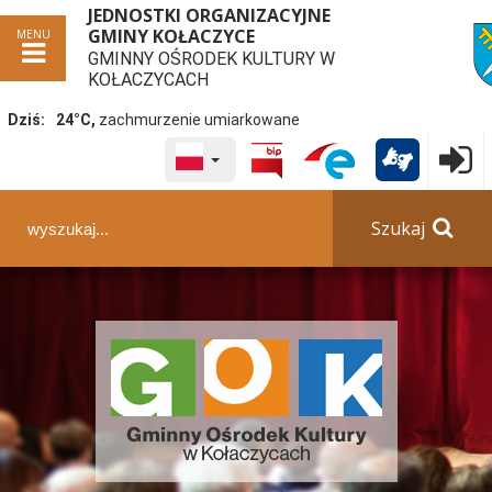
JEDNOSTKI ORGANIZACYJNE
GMINY KOŁACZYCE
MENU
GMINNY OŚRODEK KULTURY W
przej
KOŁACZYCACH
Dziś:
24°C,
zachmurzenie umiarkowane
WYBRANY JĘZYK POLSKA
Logowa

Panel dostosowania ułatwień dostępu
Szukaj