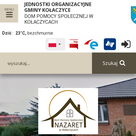
JEDNOSTKI ORGANIZACYJNE
GMINY KOŁACZYCE
MENU
DOM POMOCY SPOŁECZNEJ W
przej
KOŁACZYCACH
Dziś:
23°C,
bezchmurnie
WYBRANY JĘZYK POLSKA
Logowa

Panel dostosowania ułatwień dostępu
Szukaj