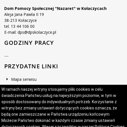
Dom Pomocy Społecznej "Nazaret" w Kołaczycach
Aleja Jana Pawła II 19
38-213 Kołaczyce
tel. 13 44 106 00
E-mail: dps@dpskolaczyce.pl
GODZINY PRACY
---
PRZYDATNE LINKI
Mapa serwisu
Deklaracja dostępności
W ramach naszej witryny stosujemy pliki cookies w celu
świadczenia Państwu usług na najwyższym poziomie, w tym w
sposób dostosowany do indywidualnych potrzeb. Korzystanie z
witryny bez zmiany ustawień dotyczących cookies oznacza, że
Projekt i wykonanie:
Logonet Sp. z o.o.
będą one zamieszczane w Państwa urządzeniu końcowym.
Możecie Państwo dokonać w każdym czasie zmiany ustawień
dotyczących cookies. Więcej szczegółów w naszej
Polityce Cookies
.