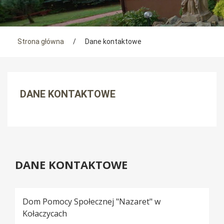
Tutaj jesteś
Strona główna
/
Dane kontaktowe
Menu boczne
DANE KONTAKTOWE
DANE KONTAKTOWE
Dom Pomocy Społecznej "Nazaret" w
Kołaczycach