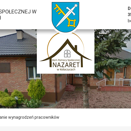
przejść do strony głównej serwisu
D
SPOŁECZNEJ W
3
H
b
anie wynagrodzeń pracowników