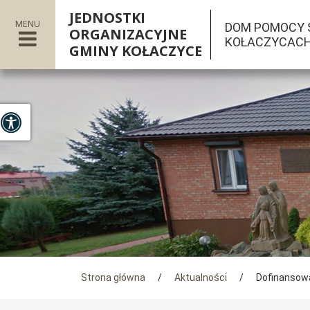
JEDNOSTKI
MENU
DOM POMOCY 
ORGANIZACYJNE
KOŁACZYCAC
GMINY KOŁACZYCE

Panel dostosowania ułatwień dostępu
Tutaj jesteś
Strona główna
/
Aktualności
/
Dofinansow